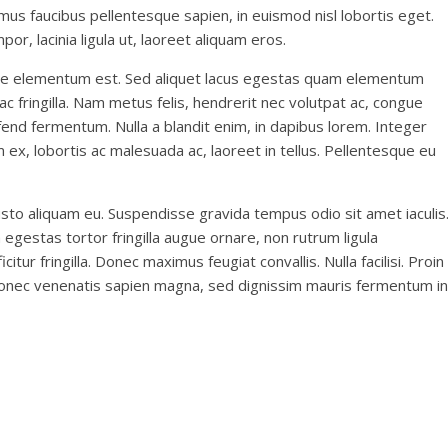
vamus faucibus pellentesque sapien, in euismod nisl lobortis eget.
r, lacinia ligula ut, laoreet aliquam eros.
congue elementum est. Sed aliquet lacus egestas quam elementum
 fringilla. Nam metus felis, hendrerit nec volutpat ac, congue
fend fermentum. Nulla a blandit enim, in dapibus lorem. Integer
ex, lobortis ac malesuada ac, laoreet in tellus. Pellentesque eu
usto aliquam eu. Suspendisse gravida tempus odio sit amet iaculis
m egestas tortor fringilla augue ornare, non rutrum ligula
tur fringilla. Donec maximus feugiat convallis. Nulla facilisi. Proin
nec venenatis sapien magna, sed dignissim mauris fermentum in