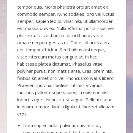
tempor quis. Morbi pharetra orci sit amet ex
commodo semper. Nunc sodales, orci vel luctus
semper, sapien leo pulvinar nisi, ut ullamcorper
est massa quis ex. Nulla efficitur porta risus vel
pharetra. Ut vestibulum blandit nunc, vitae
ornare neque egestas ut. Donec pharetra erat
nec tempor efficitur. Sed finibus nisi neque,
vitae interdum metus congue ac. In hac
habitasse platea dictumst. Phasellus vitae
pulvinar purus, non mattis ante. Cras lorem nisl,
finibus sit amet orci vel, rhoncus convallis libero.
Praesent pulvinar facilisis rutrum. Vivamus
faucibus pellentesque sapien, in euismod nisl
lobortis eget. Nunc ac est augue. Pellentesque
in quam tempor, lacinia ligula ut, laoreet aliquam
eros.
Nulla sapien nulla, pulvinar quis felis at,
congue elementum est. Sed aliquet lacus