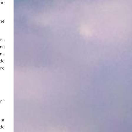
 ne
une
des
enu
ons
 de
ère
 n°
par
 de