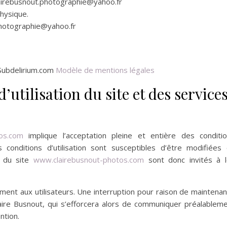
lairebusnout.photographie@yahoo.fr
hysique.
.photographie@yahoo.fr
 Subdelirium.com
Modèle de mentions légales
’utilisation du site et des service
os.com
implique l’acceptation pleine et entière des conditi
es conditions d’utilisation sont susceptibles d’être modifiées
s du site
www.clairebusnout-photos.com
sont donc invités à 
ent aux utilisateurs. Une interruption pour raison de maintena
aire Busnout, qui s’efforcera alors de communiquer préalablem
ntion.