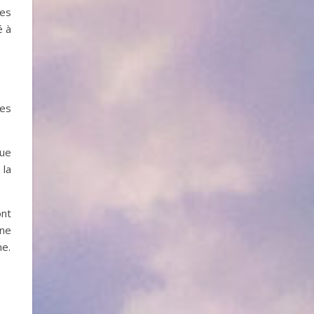
les
é à
des
que
 la
ont
ne
ne.