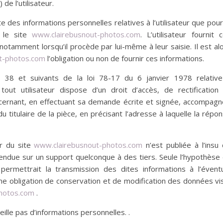
 de l’utilisateur.
e des informations personnelles relatives à l’utilisateur que pour
 le site
www.clairebusnout-photos.com
. L’utilisateur fournit 
otamment lorsqu’il procède par lui-même à leur saisie. Il est al
t-photos.com
l’obligation ou non de fournir ces informations.
s 38 et suivants de la loi 78-17 du 6 janvier 1978 relativ
 tout utilisateur dispose d’un droit d’accès, de rectification
ncernant, en effectuant sa demande écrite et signée, accompag
u titulaire de la pièce, en précisant l’adresse à laquelle la répo
ur du site
www.clairebusnout-photos.com
n’est publiée à l’insu
 vendue sur un support quelconque à des tiers. Seule l’hypothèse
ermettrait la transmission des dites informations à l’évent
me obligation de conservation et de modification des données vi
hotos.com
.
ueille pas d’informations personnelles. .