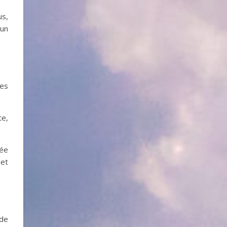
us,
 un
les
te,
rée
 et
 de