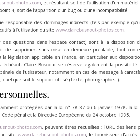
busnout-photos.com
, et résultant soit de l’utilisation d’un matériel
int 4, soit de l’apparition d’un bug ou d’une incompatibilité.
ue responsable des dommages indirects (tels par exemple qu’
ifs à l’utilisation du site
www.clairebusnout-photos.com
.
r des questions dans l’espace contact) sont à la disposition 
droit de supprimer, sans mise en demeure préalable, tout cont
a législation applicable en France, en particulier aux dispositi
s échéant, Claire Busnout se réserve également la possibilité
u pénale de l’utilisateur, notamment en cas de message à caract
, quel que soit le support utilisé (texte, photographie…).
ersonnelles.
amment protégées par la loi n° 78-87 du 6 janvier 1978, la loi
du Code pénal et la Directive Européenne du 24 octobre 1995.
busnout-photos.com
, peuvent êtres recueillies : l’URL des liens 
é au site
www.clairebusnout-photos.com
, le fournisseur d’accès