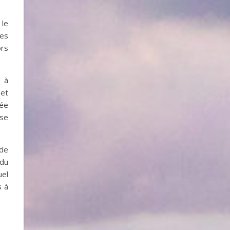
 le
ces
ors
e à
 et
née
nse
 de
 du
uel
s à