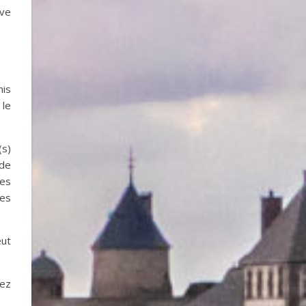
ive
mis
 le
(s)
 de
ées
ses
eut
uez