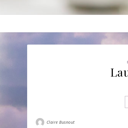
Lau
Claire Busnout